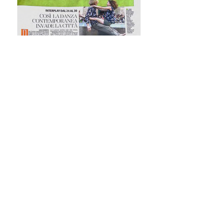
TORINOSETTE - magazine
Article concernant le Festival INTERPLAY
#13, à Turin, Italie, où nous avons participé
avec "Te Odiero". Italie 24 mai 2013