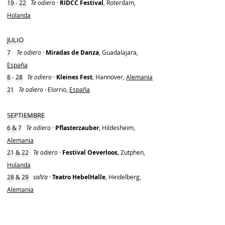
19 - 22
Te odiero ·
RIDCC Festival
, Roterdam,
Holanda
JULIO
7
Te odiero
·
Miradas de Danza
, Guadalajara,
España
8 - 28
Te odiero ·
Kleines Fest
, Hannover,
Alemania
21
Te odiero ·
Elorrio,
España
SEPTIEMBRE
6 & 7
Te odiero
·
Pflasterzauber
, Hildesheim,
Alemania
21 & 22
Te odiero
·
Festival Oeverloos
, Zutphen,
Holanda
28 & 29
salVa
·
Teatro HebelHalle
, Heidelberg,
Alemania
OCTUBRE