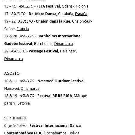
13 – 15
ASUELTO
-
FETA Festival
, Gdansk,
Polonia
17
ASUELTO
-
Deltebre Dansa
, Cataluña,
España
19 - 22
ASUELTO
-
Chalon dans la Rue
, Chalon-Sur-
Saône,
Francia
27 & 28
ASUELTO
-
Bornholms International
Gadeterfestival
, Bornholms,
Dinamarca
29
ASUELTO
-
Passage Festival
, Helsingør,
Dinamarca
AGOSTO
10 & 11
ASUELTO
-
Næstved Outdoor Festival
,
Næstved,
Dinamarca
18 & 19
ASUELTO
-
Festival RE RE RIGA
, Mārupe
parish,
Letonia
SEPTIEMBRE
6
Je te haime
-
Festival Internacional Danza
Contemporánea FIDC
, Cochabamba,
Bolivia