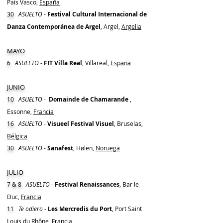
País Vasco,
España
30
ASUELTO
-
Festival Cultural Internacional de
Danza Contemporánea de Argel
, Argel,
Argelia
MAYO
6
ASUELTO
-
FIT Villa Real
, Villareal,
España
JUNIO
10
ASUELTO
-
Domainde de Chamarande
,
Essonne,
Francia
16
ASUELTO
-
Visueel Festival Visuel
, Bruselas,
Bélgica
30
ASUELTO
-
Sanafest
, Hølen,
Noruega
JULIO
7 & 8
ASUELTO
-
Festival Renaissances
, Bar le
Duc,
Francia
11
Te odiero
-
Les Mercredis du Port
, Port Saint
Louis du Rhône,
Francia