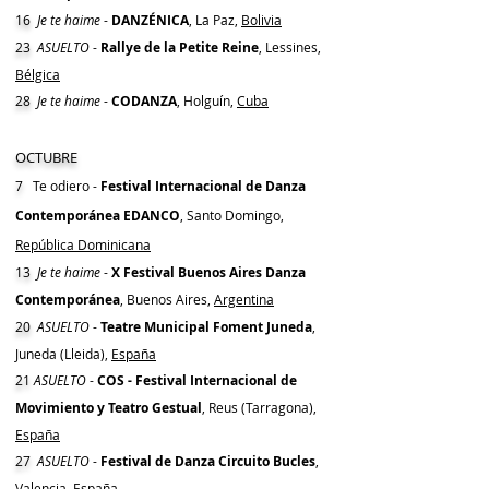
16
Je te haime
-
DANZÉNICA
, La Paz,
Bolivia
23
ASUELTO
-
Rallye de la Petite Reine
, Lessines,
Bélgica
28
Je te haime
-
CODANZA
, Holguín,
Cuba
OCTUBRE
7
Te odiero -
Festival Internacional de Danza
Contemporánea EDANCO
, Santo Domingo,
República Dominicana
13
Je te haime
-
X Festival Buenos Aires Danza
Contemporánea
, Buenos Aires,
Argentina
20
ASUELTO
-
Teatre Municipal Foment Juneda
,
Juneda (Lleida),
España
21
ASUELTO
-
COS - Festival Internacional de
Movimiento y Teatro Gestual
, Reus (Tarragona),
España
27
ASUELTO
-
Festival de Danza
Circuito Bucles
,
Valencia,
España