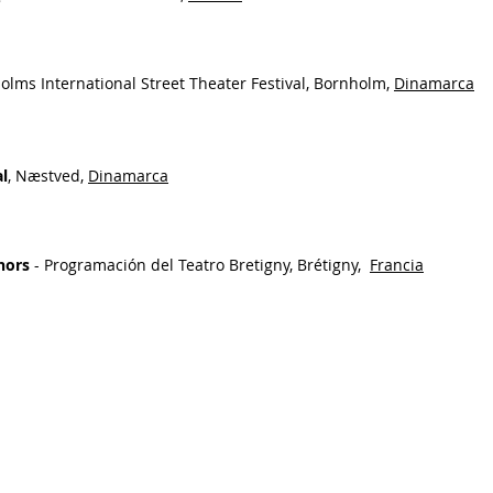
holms International Street Theater Festival, Bornholm,
Dinamarca
al
, Næstved,
Dinamarca
hors
- Programación del Teatro Bretigny, Brétigny,
Francia