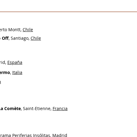
erto Montt,
Chile
o Off
, Santiago,
Chile
rid,
España
lermo
,
Italia
a
 La Comète
, Saint-Etienne,
Francia
grama Periferias Insólitas,
Madrid