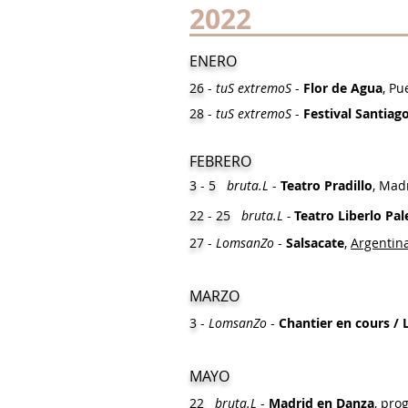
2022
ENERO
26
-
tuS extremoS
-
Flor de Agua
, Pu
28
-
tuS extremoS
-
Festival Santiag
FEBRER
O
3 - 5
bruta.L
-
Teatro Pradillo
, Mad
22 - 25
bruta.L -
Te
atro Liberlo Pa
27
-
LomsanZo
-
Salsacate
,
Argentin
MARZO
3
-
LomsanZo
-
Chantier en cours /
MAYO
22
bruta.L
-
Madrid en Danza
, pro